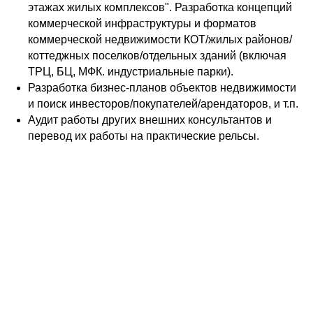
этажах жилых комплексов". Разработка концепций
коммерческой инфраструктуры и форматов
коммерческой недвижимости КОТ/жилых районов/
коттеджных поселков/отдельных зданий (включая
ТРЦ, БЦ, МФК. индустриальные парки).
Разработка бизнес-планов объектов недвижимости
и поиск инвесторов/покупателей/арендаторов, и т.п.
Аудит работы других внешних консультантов и
перевод их работы на практические рельсы.
Звоните:
+79826380111
Пишите:
79221100101@ya.ru
Делайновое.рф / Neomaker.ru
- делаем
коммерческую недвижимость драйвером жилой
недвижимости и территорий! Наращиваем
ценность ЖК и территорий на основе 17-летнего
опыта разработки концепций коммерческой и