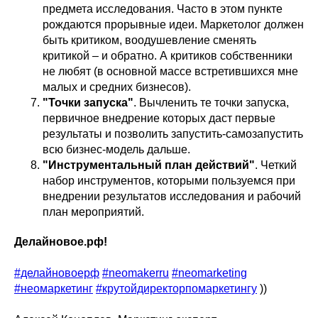
предмета исследования. Часто в этом пункте
рождаются прорывные идеи. Маркетолог должен
быть критиком, воодушевление сменять
критикой – и обратно. А критиков собственники
не любят (в основной массе встретившихся мне
малых и средних бизнесов).
"Точки запуска"
. Вычленить те точки запуска,
первичное внедрение которых даст первые
результаты и позволить запустить-самозапустить
всю бизнес-модель дальше.
"Инструментальный план действий"
. Четкий
набор инструментов, которыми пользуемся при
внедрении результатов исследования и рабочий
план мероприятий.
Делайновое.рф!
#делайновоерф
#neomakerru
#neomarketing
#неомаркетинг
#крутойдиректорпомаркетингу
))